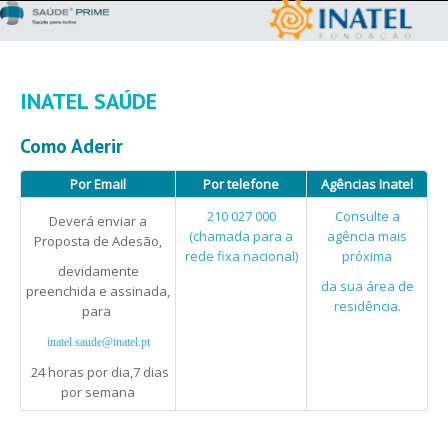
INATEL SAÚDE
Como Aderir
Por Email
Por telefone
Agências Inatel
210 027 000
Consulte a
Deverá enviar a
(chamada para a
agência mais
Proposta de Adesão,
rede fixa nacional)
próxima
devidamente
da sua área de
preenchida e assinada,
residência.
para
inatel.saude@inatel.pt
24 horas por dia,7 dias
por semana